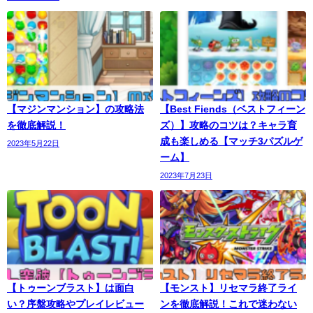
【マジンマンション】の攻略法
【Best Fiends（ベストフィーン
を徹底解説！
ズ）】攻略のコツは？キャラ育
成も楽しめる【マッチ3パズルゲ
2023年5月22日
ーム】
2023年7月23日
【トゥーンブラスト】は面白
【モンスト】リセマラ終了ライ
い？序盤攻略やプレイレビュー
ンを徹底解説！これで迷わない