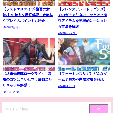
【ラストエスケイプ-復習の女
【フレンズアンドドラゴンズ】
神-】の魅力を徹底解説！攻略法
でのガチャ引きのコツとは？有
やプレイのポイントも紹介
料アイテムを効率的に手に入れ
る方法を解説
2023年3月2日
2023年2月27日
【終末先鋒隊ローグライク】攻
【フォートレスサガ】どんなゲ
略のコツは？リセマラ最強当た
ーム？魅力や序盤攻略を解説
りキャラを解説！
2024年1月3日
2024年1月30日