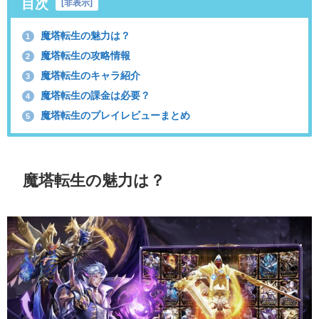
目次
[
非表示
]
魔塔転生の魅力は？
1
魔塔転生の攻略情報
2
魔塔転生のキャラ紹介
3
魔塔転生の課金は必要？
4
魔塔転生のプレイレビューまとめ
5
魔塔転生の魅力は？