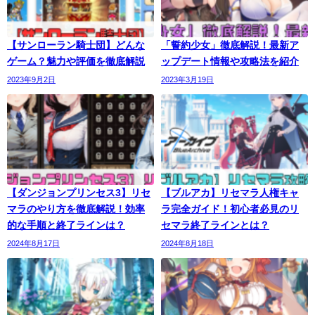
【サンローラン騎士団】どんな
「誓約少女」徹底解説！最新ア
ゲーム？魅力や評価を徹底解説
ップデート情報や攻略法を紹介
2023年9月2日
2023年3月19日
【ダンジョンプリンセス3】リセ
【ブルアカ】リセマラ人権キャ
マラのやり方を徹底解説！効率
ラ完全ガイド！初心者必見のリ
的な手順と終了ラインは？
セマラ終了ラインとは？
2024年8月17日
2024年8月18日