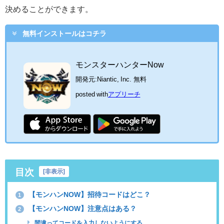
決めることができます。
無料インストールはコチラ
モンスターハンターNow
開発元:
Niantic, Inc.
無料
posted with
アプリーチ
目次
[
非表示
]
【モンハンNOW】招待コードはどこ？
1
【モンハンNOW】注意点はある？
2
間違ってコードを入力しないようにする