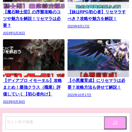
【魔石騎士団】の序盤攻略のコ
【妹はRPG初心者】リセマラす
ツや魅力を解説！リセマラは必
べき？攻略や魅力を解説！
要？
2023年8月17日
2023年5月26日
【ディアブロ イモータル】攻略
【小悪魔育成】にリセマラは必
まとめ！最強クラス（職業）評
要？攻略方法も併せて解説！
価していく【初心者向け】
2022年10月17日
2023年8月30日