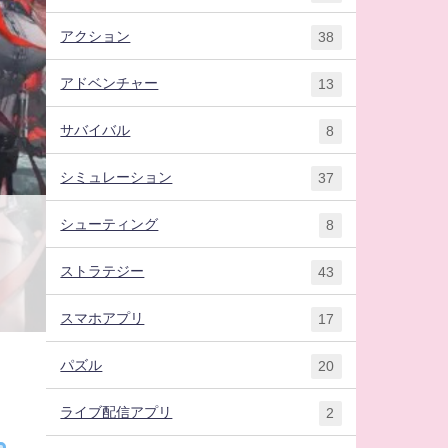
アクション
38
アドベンチャー
13
サバイバル
8
シミュレーション
37
シューティング
8
ストラテジー
43
スマホアプリ
17
パズル
20
ライブ配信アプリ
2