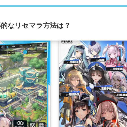
効率的なリセマラ方法は？