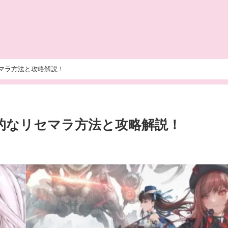
セマラ方法と攻略解説！
率的なリセマラ方法と攻略解説！