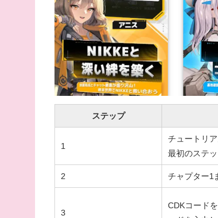
ステップ
チュートリア
1
最初のステッ
2
チャプター1
CDKコードを
3