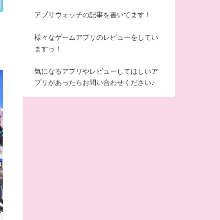
アプリウォッチの記事を書いてます！
様々なゲームアプリのレビューをしてい
ますっ！
気になるアプリやレビューしてほしいア
プリがあったらお問い合わせください♪