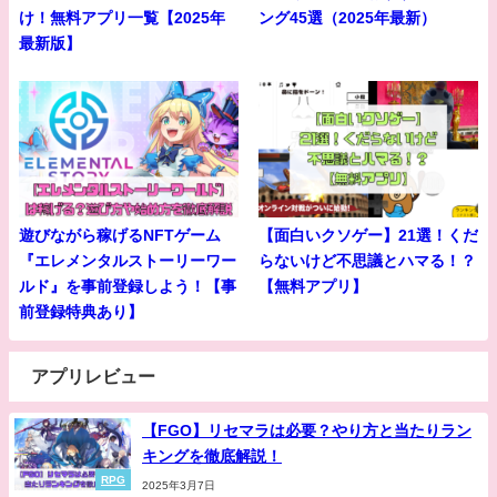
け！無料アプリ一覧【2025年
ング45選（2025年最新）
最新版】
遊びながら稼げるNFTゲーム
【面白いクソゲー】21選！くだ
『エレメンタルストーリーワー
らないけど不思議とハマる！？
ルド』を事前登録しよう！【事
【無料アプリ】
前登録特典あり】
アプリレビュー
【FGO】リセマラは必要？やり方と当たりラン
キングを徹底解説！
RPG
2025年3月7日