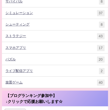
サバイバル
8
シミュレーション
37
シューティング
8
ストラテジー
43
スマホアプリ
17
パズル
20
ライブ配信アプリ
2
放置ゲーム
40
【ブログランキング参加中】
↓クリックで応援お願いします☆