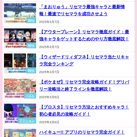
「まおりゅう」リセマラ最強キャラと最新情
報！最速でリセマラを成功させよう
RPG
2025年3月7日
【アウタープレーン】リセマラ徹底ガイド：最
強キャラをゲットするためのやり方徹底解説！
RPG
2025年3月7日
【ウィザードリィダフネ】リセマラ当たりキャ
ラ完全ランキング
RPG
2025年3月7日
【ポケまぜ】リセマラ完全攻略ガイド！デリバ
リー攻略法と終了ラインを徹底解説！
パズル
2025年3月6日
【ブロスタ】リセマラ方法とおすすめキャラ！
初心者必見の攻略ガイド！
アクション
2025年3月6日
ハイキュー!! アプリのリセマラ完全ガイド！