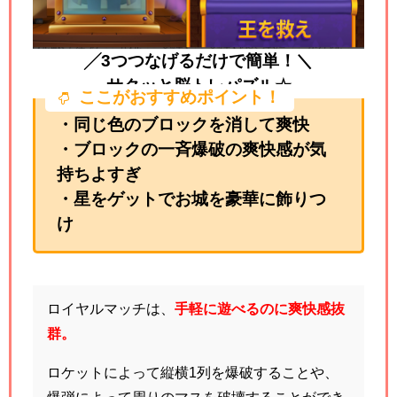
╱3つつなげるだけで簡単！＼
サクッと脳トレパズル☆
ここがおすすめポイント！
・同じ色のブロックを消して爽快
・ブロックの一斉爆破の爽快感が気
持ちよすぎ
・星をゲットでお城を豪華に飾りつ
け
ロイヤルマッチは、
手軽に遊べるのに爽快感抜
群。
ロケットによって縦横1列を爆破することや、