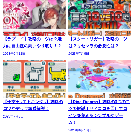
【ラブコイ】攻略のコツは？魅
【スタートリガー】攻略のコツ
力は自由度の高いやり取り！？
は？リセマラの必要性は？
2023年9月11日
2023年7月6日
【干支王 -エトキング -】攻略の
【Dice Dreams】攻略の3つのコ
コツやデッキ編成解説！
ツを解説！サイコロを回してコ
インを集めるシンプルなゲー
2023年7月3日
ム！
2023年6月19日