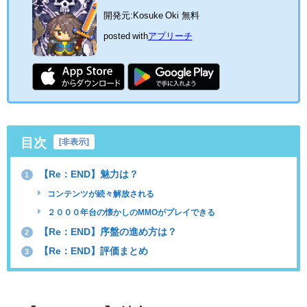
開発元:
Kosuke Oki
無料
posted with
アプリーチ
目次
[
非表示
]
【Re：END】魅力は？
1
コンテンツが続々解放される
２０００年台の懐かしのMMOがプレイできる
【Re：END】序盤の進め方は？
2
【Re：END】評価まとめ
3