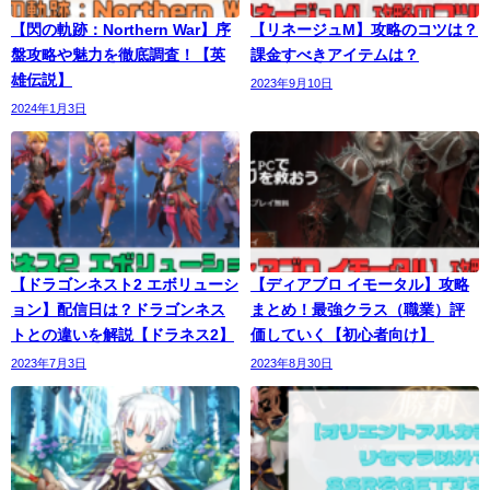
【閃の軌跡：Northern War】序
【リネージュM】攻略のコツは？
盤攻略や魅力を徹底調査！【英
課金すべきアイテムは？
雄伝説】
2023年9月10日
2024年1月3日
【ドラゴンネスト2 エボリューシ
【ディアブロ イモータル】攻略
ョン】配信日は？ドラゴンネス
まとめ！最強クラス（職業）評
トとの違いを解説【ドラネス2】
価していく【初心者向け】
2023年7月3日
2023年8月30日