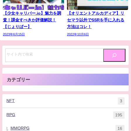
【少女キャリバー.io】魅力を調
【オリエントアルカディア】リ
査！課金すべきか評価解説！
セマラ以外でSSRを手に入れる
【じょりばー】
方法はコレ！
2023年6月15日
2022年10月6日
カテゴリー
NFT
3
RPG
195
MMORPG
16