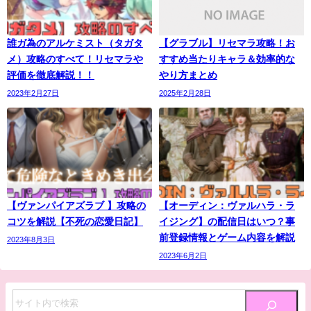
誰ガ為のアルケミスト（タガタ
【グラブル】リセマラ攻略！お
メ）攻略のすべて！リセマラや
すすめ当たりキャラ＆効率的な
評価を徹底解説！！
やり方まとめ
2023年2月27日
2025年2月28日
【ヴァンパイアズラブ 】攻略の
【オーディン：ヴァルハラ・ラ
コツを解説【不死の恋愛日記】
イジング】の配信日はいつ？事
前登録情報とゲーム内容を解説
2023年8月3日
2023年6月2日