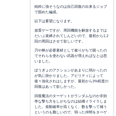
純粋に強そうなのは自己回復の出来るジョブ
で固めた編成。
以下は要望になります。
放置ゲーですが、周回機能を解放するまでは
だいぶ束縛されてしんどいので、最初から1,2
回の周回はさせて欲しいです。
刃や棒が必要素材として被りがちで困ったの
でそれらを使わない武器が増えればなとは思
いました。
ぼうぎょのアクションがあまりに弱かったの
が気に掛かりました。アビリティによって
後々強化されはしますが、最初から3%程度の
回復はあって欲しかった。
回復魔法のターゲットがランダムなのか非効
率な撃ち方をしがちなのは結構イライラしま
した。発動確率が高くなく、数を撃って補う
というのも難しいので、弱った仲間をターゲ