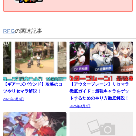
RPG
の関連記事
【ギアーズバウンド】攻略のコ
【アウタープレーン】リセマラ
ツやリセマラ解説！
徹底ガイド：最強キャラをゲッ
トするためのやり方徹底解説！
2023年8月8日
2025年3月7日