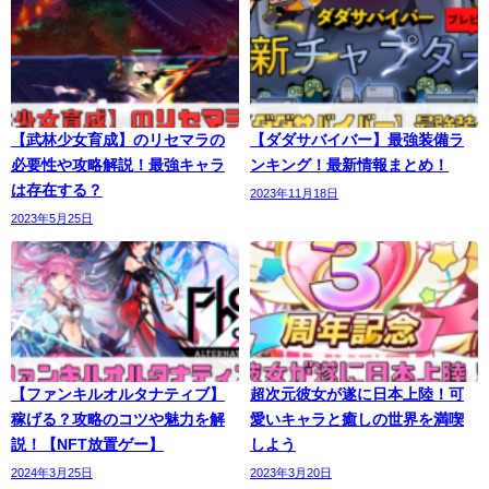
【武林少女育成】のリセマラの
【ダダサバイバー】最強装備ラ
必要性や攻略解説！最強キャラ
ンキング！最新情報まとめ！
は存在する？
2023年11月18日
2023年5月25日
【ファンキルオルタナティブ】
超次元彼女が遂に日本上陸！可
稼げる？攻略のコツや魅力を解
愛いキャラと癒しの世界を満喫
説！【NFT放置ゲー】
しよう
2024年3月25日
2023年3月20日